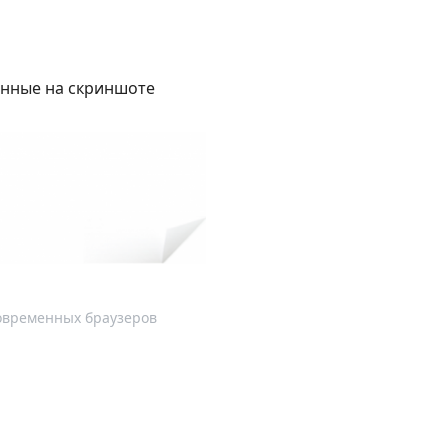
анные на скриншоте
овременных браузеров