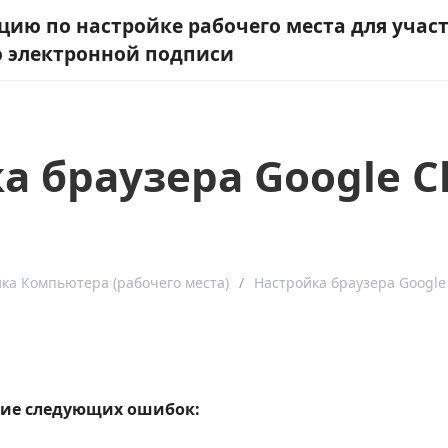
ию по настройке рабочего места для участ
ю электронной подписи
а браузера Google 
ка Компьютера (рабочего места)
Настройка браузера Googl
ие следующих ошибок: