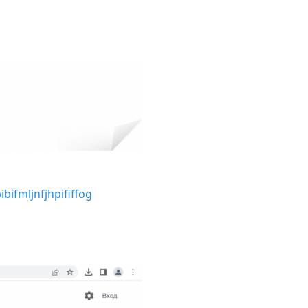
bifmljnfjhpififfog